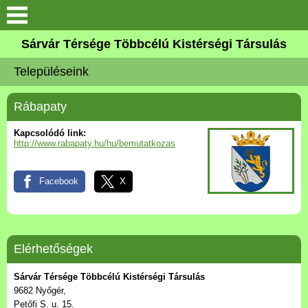
Keresés
Sárvár Térsége Többcélú Kistérségi Társulás
Köszöntő
Településeink
Társulás
Rábapaty
Gyermekjóléti Szolgálat
Kapcsolódó link:
http://www.rabapaty.hu/hu/bemutatkozas
Aktuális
Facebook
X
Elérhetőségek
Településeink
Elérhetőségek
Társulás szervei
Sárvár Térsége Többcélú Kistérségi Társulás
9682 Nyőgér,
Petőfi S. u. 15.