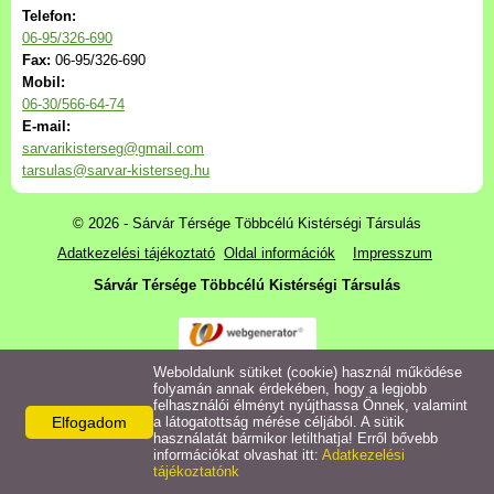
Alapdokumentumok
Telefon:
06-95/326-690
Fax:
06-95/326-690
Ülések anyaga
Mobil:
06-30/566-64-74
Szabályzatok, szerződések
E-mail:
sarvarikisterseg@gmail.com
tarsulas@sarvar-kisterseg.hu
Költségvetések,
beszámolók
© 2026 - Sárvár Térsége Többcélú Kistérségi Társulás
Adatkezelési tájékoztató
Oldal információk
Impresszum
Közérdekű adatok
Sárvár Térsége Többcélú Kistérségi Társulás
Kistérségi díjátadó
Weboldalunk sütiket (cookie) használ működése
Nonprofit Kft.
folyamán annak érdekében, hogy a legjobb
felhasználói élményt nyújthassa Önnek, valamint
Elfogadom
a látogatottság mérése céljából. A sütik
Galéria
használatát bármikor letilthatja! Erről bővebb
információkat olvashat itt:
Adatkezelési
tájékoztatónk