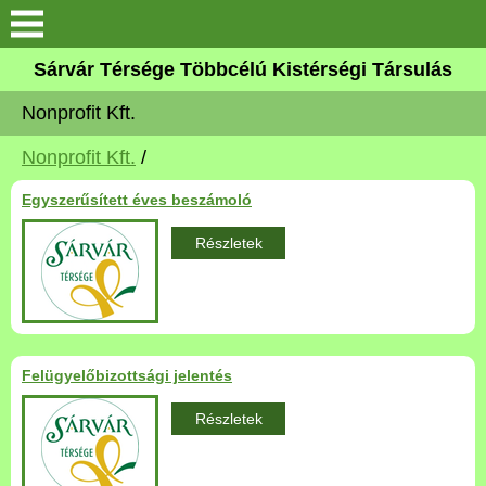
Keresés
Sárvár Térsége Többcélú Kistérségi Társulás
Köszöntő
Nonprofit Kft.
Társulás
Nonprofit Kft.
/
Egyszerűsített éves beszámoló
Gyermekjóléti Szolgálat
Részletek
Aktuális
Elérhetőségek
Felügyelőbizottsági jelentés
Településeink
Részletek
Társulás szervei