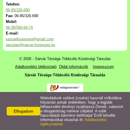
Alapdokumentumok
Telefon:
06-95/326-690
Fax:
06-95/326-690
Ülések anyaga
Mobil:
06-30/566-64-74
Szabályzatok, szerződések
E-mail:
sarvarikisterseg@gmail.com
tarsulas@sarvar-kisterseg.hu
Költségvetések,
beszámolók
© 2026 - Sárvár Térsége Többcélú Kistérségi Társulás
Adatkezelési tájékoztató
Oldal információk
Impresszum
Közérdekű adatok
Sárvár Térsége Többcélú Kistérségi Társulás
Kistérségi díjátadó
Weboldalunk sütiket (cookie) használ működése
Nonprofit Kft.
folyamán annak érdekében, hogy a legjobb
felhasználói élményt nyújthassa Önnek, valamint
Elfogadom
a látogatottság mérése céljából. A sütik
Galéria
használatát bármikor letilthatja! Erről bővebb
információkat olvashat itt:
Adatkezelési
tájékoztatónk