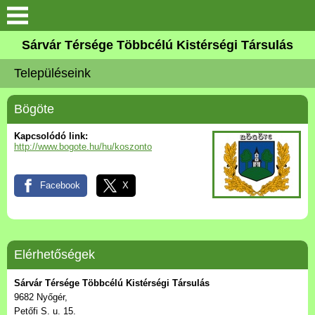
Keresés
Sárvár Térsége Többcélú Kistérségi Társulás
Köszöntő
Településeink
Társulás
Bögöte
Gyermekjóléti Szolgálat
Kapcsolódó link:
http://www.bogote.hu/hu/koszonto
Aktuális
Facebook
X
Elérhetőségek
Településeink
Elérhetőségek
Társulás szervei
Sárvár Térsége Többcélú Kistérségi Társulás
9682 Nyőgér,
Petőfi S. u. 15.